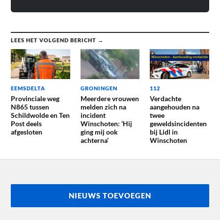
LEES HET VOLGEND BERICHT →
EEMSDELTA
GRONINGEN
112
Provinciale weg
Meerdere vrouwen
Verdachte
N865 tussen
melden zich na
aangehouden na
Schildwolde en Ten
incident
twee
Post deels
Winschoten: ‘Hij
geweldsincidenten
afgesloten
ging mij ook
bij Lidl in
achterna’
Winschoten
NIEUWS TOEVOEGEN