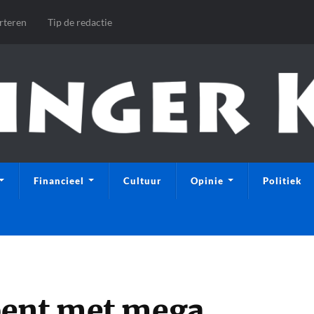
rteren
Tip de redactie
Financieel
Cultuur
Opinie
Politiek
pent met mega