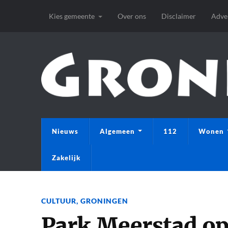
Kies gemeente
Over ons
Disclaimer
Adve
Nieuws
Algemeen
112
Wonen
Zakelijk
CULTUUR
,
GRONINGEN
Park Meerstad o