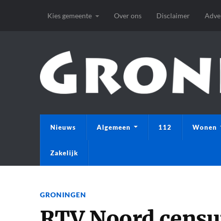
Kies gemeente
Over ons
Disclaimer
Adve
Nieuws
Algemeen
112
Wonen
Zakelijk
GRONINGEN
RTV Noord censur