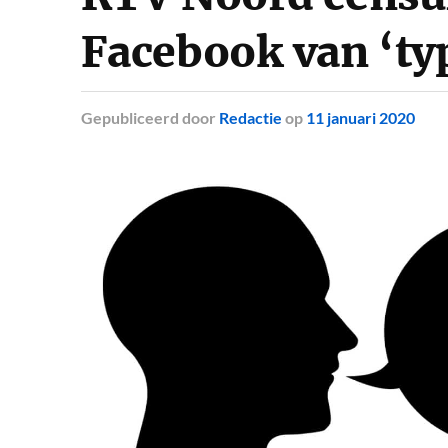
Facebook van ‘ty
Gepubliceerd
door
Redactie
op
11 januari 2020