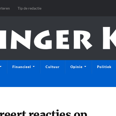
rteren
Tip de redactie
Financieel
Cultuur
Opinie
Politiek
eert reacties op