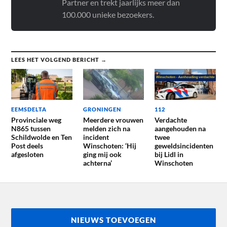
Partner en trekt jaarlijks meer dan
100.000 unieke bezoekers.
LEES HET VOLGEND BERICHT →
EEMSDELTA
GRONINGEN
112
Provinciale weg
Meerdere vrouwen
Verdachte
N865 tussen
melden zich na
aangehouden na
Schildwolde en Ten
incident
twee
Post deels
Winschoten: ‘Hij
geweldsincidenten
afgesloten
ging mij ook
bij Lidl in
achterna’
Winschoten
NIEUWS TOEVOEGEN