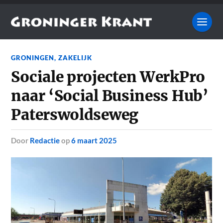
GRONINGEN
,
ZAKELIJK
Sociale projecten WerkPro
naar ‘Social Business Hub’
Paterswoldseweg
door
Redactie
op
6 maart 2025