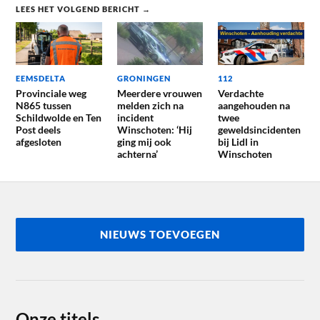
LEES HET VOLGEND BERICHT →
EEMSDELTA
GRONINGEN
112
Provinciale weg
Meerdere vrouwen
Verdachte
N865 tussen
melden zich na
aangehouden na
Schildwolde en Ten
incident
twee
Post deels
Winschoten: ‘Hij
geweldsincidenten
afgesloten
ging mij ook
bij Lidl in
achterna’
Winschoten
NIEUWS TOEVOEGEN
Onze titels