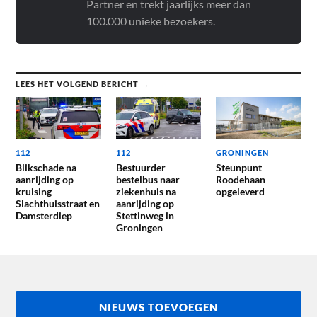
Partner en trekt jaarlijks meer dan
100.000 unieke bezoekers.
LEES HET VOLGEND BERICHT →
112
112
GRONINGEN
Blikschade na
Bestuurder
Steunpunt
aanrijding op
bestelbus naar
Roodehaan
kruising
ziekenhuis na
opgeleverd
Slachthuisstraat en
aanrijding op
Damsterdiep
Stettinweg in
Groningen
NIEUWS TOEVOEGEN