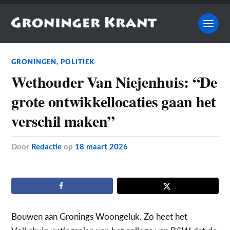
GRONINGEN
,
POLITIEK
Wethouder Van Niejenhuis: “De
grote ontwikkellocaties gaan het
verschil maken”
door
Redactie
op
18 maart 2026
Bouwen aan Gronings Woongeluk. Zo heet het