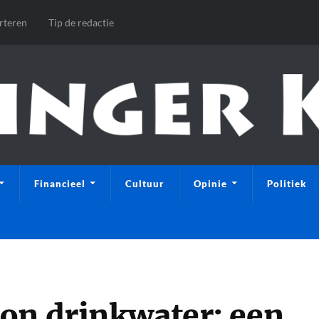
rteren
Tip de redactie
Financieel
Cultuur
Opinie
Politiek
on drinkwater: een