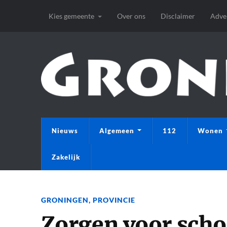
Kies gemeente
Over ons
Disclaimer
Adve
Nieuws
Algemeen
112
Wonen
Zakelijk
GRONINGEN
,
PROVINCIE
Zorgen voor scho