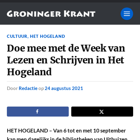
CULTUUR
,
HET HOGELAND
Doe mee met de Week van
Lezen en Schrijven in Het
Hogeland
door
Redactie
op
24 augustus 2021
HET HOGELAND – Van 6 tot en met 10 september
kan men dagelijks in de bibliotheken van Uithuizen,