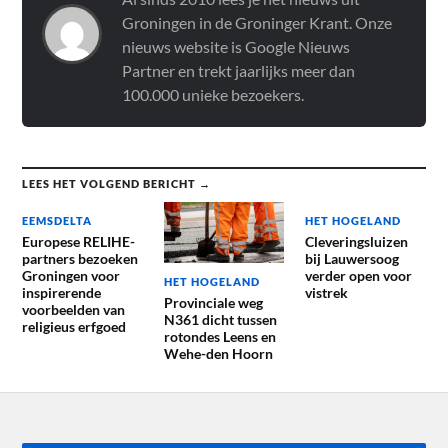
Groningen in de Groninger Krant. Onze
nieuws website is Google Nieuws
Partner en trekt jaarlijks meer dan
100.000 unieke bezoekers.
LEES HET VOLGEND BERICHT →
EEMSDELTA
HET HOGELAND
Europese RELIHE-
Cleveringsluizen
partners bezoeken
bij Lauwersoog
Groningen voor
verder open voor
HET HOGELAND
inspirerende
vistrek
Provinciale weg
voorbeelden van
N361 dicht tussen
religieus erfgoed
rotondes Leens en
Wehe-den Hoorn