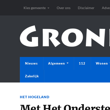
Kies gemeente
Over ons
Disclaimer
Adve
Nieuws
Algemeen
112
Wonen
Zakelijk
HET HOGELAND
Met Het Onderste