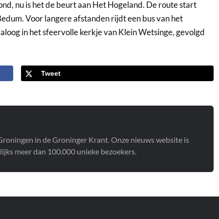
, nu is het de beurt aan Het Hogeland. De route start
 Bedum. Voor langere afstanden rijdt een bus van het
loog in het sfeervolle kerkje van Klein Wetsinge, gevolgd
Tweet
t Groningen in de Groninger Krant. Onze nieuws website is
lijks meer dan 100.000 unieke bezoekers.