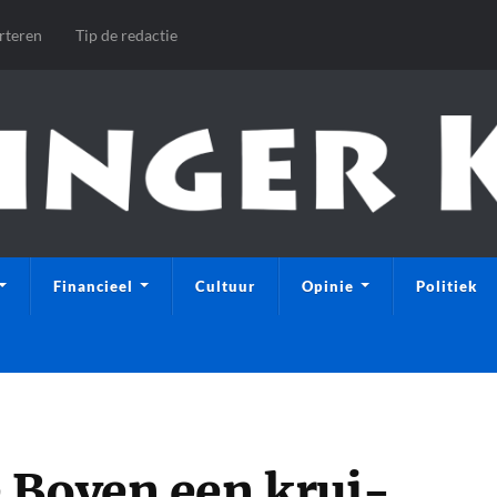
rteren
Tip de redactie
Financieel
Cultuur
Opinie
Politiek
 Boven een krui-