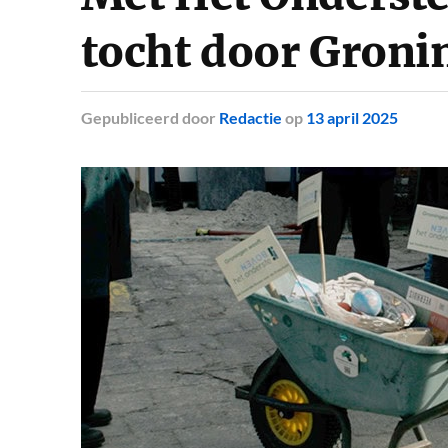
tocht door Gron
Gepubliceerd
door
Redactie
op
13 april 2025