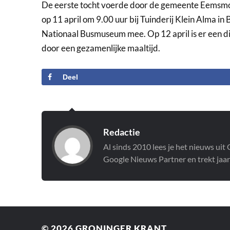
De eerste tocht voerde door de gemeente Eemsmond
op 11 april om 9.00 uur bij Tuinderij Klein Alma in
Nationaal Busmuseum mee. Op 12 april is er een dia
door een gezamenlijke maaltijd.
Deel
Redactie
Al sinds 2010 lees je het nieuws ui
Google Nieuws Partner en trekt jaar
© 2026
GRONINGER KRANT