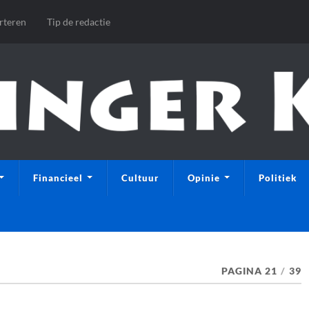
rteren
Tip de redactie
Financieel
Cultuur
Opinie
Politiek
PAGINA 21
/
39