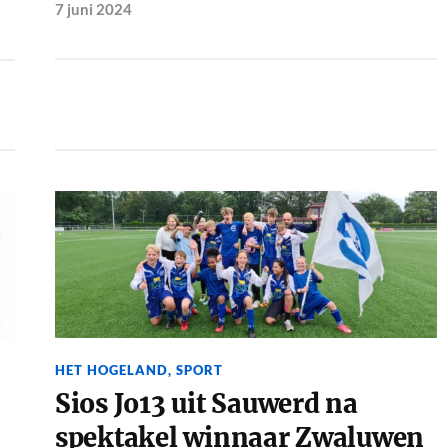
7 juni 2024
HET HOGELAND
,
SPORT
Sios Jo13 uit Sauwerd na
spektakel winnaar Zwaluwen