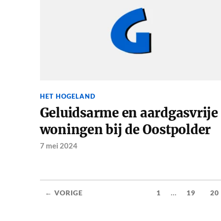
HET HOGELAND
Geluidsarme en aardgasvrije
woningen bij de Oostpolder
7 mei 2024
...
← VORIGE
1
19
20