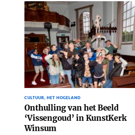
CULTUUR
,
HET HOGELAND
Onthulling van het Beeld
‘Vissengoud’ in KunstKerk
Winsum