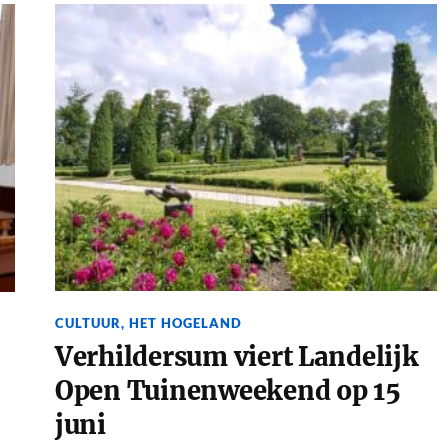
CULTUUR
,
HET HOGELAND
Verhildersum viert Landelijk
Open Tuinenweekend op 15
juni