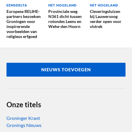
EEMSDELTA
HET HOGELAND
HET HOGELAND
Europese RELIHE-
Provinciale weg
Cleveringsluizen
partners bezoeken
N361 dicht tussen
bij Lauwersoog
Groningen voor
rotondes Leens en
verder open voor
inspirerende
Wehe-den Hoorn
vistrek
voorbeelden van
religieus erfgoed
NIEUWS TOEVOEGEN
Onze titels
Groninger Krant
Gronings Nieuws