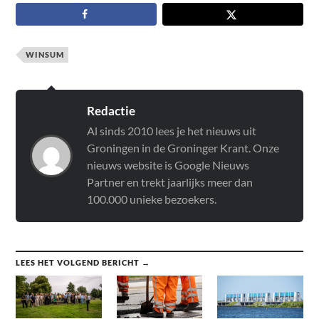
WINSUM
Redactie
Al sinds 2010 lees je het nieuws uit
Groningen in de Groninger Krant. Onze
nieuws website is Google Nieuws
Partner en trekt jaarlijks meer dan
100.000 unieke bezoekers.
LEES HET VOLGEND BERICHT →