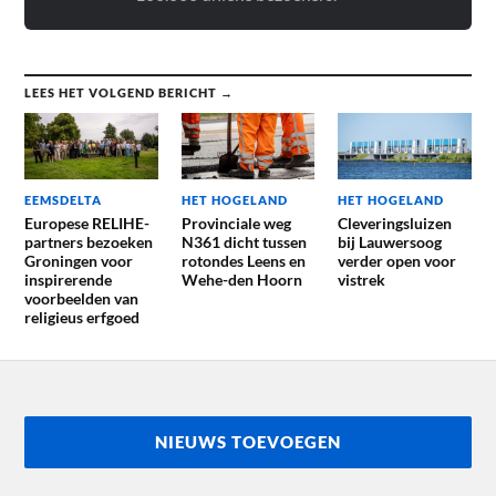
LEES HET VOLGEND BERICHT →
EEMSDELTA
HET HOGELAND
HET HOGELAND
Europese RELIHE-
Provinciale weg
Cleveringsluizen
partners bezoeken
N361 dicht tussen
bij Lauwersoog
Groningen voor
rotondes Leens en
verder open voor
inspirerende
Wehe-den Hoorn
vistrek
voorbeelden van
religieus erfgoed
NIEUWS TOEVOEGEN