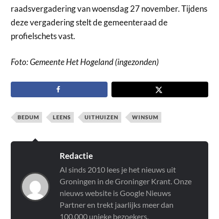
raadsvergadering van woensdag 27 november. Tijdens
deze vergadering stelt de gemeenteraad de
profielschets vast.
Foto: Gemeente Het Hogeland (ingezonden)
BEDUM
LEENS
UITHUIZEN
WINSUM
Redactie
Al sinds 2010 lees je het nieuws uit
Groningen in de Groninger Krant. Onze
nieuws website is Google Nieuws
Partner en trekt jaarlijks meer dan
100.000 unieke bezoekers.