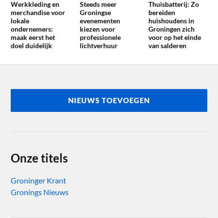
Werkkleding en
Steeds meer
Thuisbatterij: Zo
merchandise voor
Groningse
bereiden
lokale
evenementen
huishoudens in
ondernemers:
kiezen voor
Groningen zich
maak eerst het
professionele
voor op het einde
doel duidelijk
lichtverhuur
van salderen
NIEUWS TOEVOEGEN
Onze titels
Groninger Krant
Gronings Nieuws