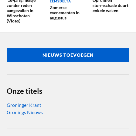
’16-jarig meisje
Opruimen
EEMSDELTA
zonder reden
stormschade duurt
Zomerse
aangevallen in
enkele weken
evenementen in
Winschoten’
augustus
(Video)
NIEUWS TOEVOEGEN
Onze titels
Groninger Krant
Gronings Nieuws