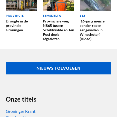
PROVINCIE
EEMSDELTA
112
Droogte in de
Provinciale weg
’16-jarig meisje
provincie
N865 tussen
zonder reden
Groningen
Schildwolde en Ten
aangevallen in
Post deels
Winschoten’
afgesloten
(Video)
NIEUWS TOEVOEGEN
Onze titels
Groninger Krant