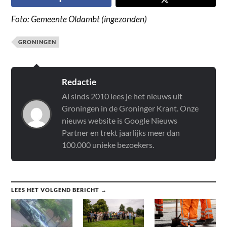
Foto: Gemeente Oldambt (ingezonden)
GRONINGEN
Redactie
Al sinds 2010 lees je het nieuws uit
Groningen in de Groninger Krant. Onze
nieuws website is Google Nieuws
Partner en trekt jaarlijks meer dan
100.000 unieke bezoekers.
LEES HET VOLGEND BERICHT →