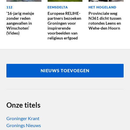
112
EEMSDELTA
HET HOGELAND
’16-jarig meisje
Europese RELIHE-
Provinciale weg
zonder reden
partners bezoeken
N361 dicht tussen
aangevallen in
Groningen voor
rotondes Leens en
Winschoten’
inspirerende
Wehe-den Hoorn
(Video)
voorbeelden van
religieus erfgoed
NIEUWS TOEVOEGEN
Onze titels
Groninger Krant
Gronings Nieuws