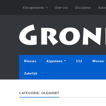
Kies gemeente
Over ons
Disclaimer
Adve
Nieuws
Algemeen
112
Wonen
Zakelijk
CATEGORIE:
OLDAMBT