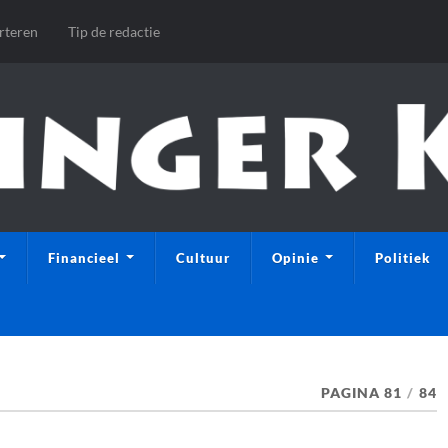
rteren
Tip de redactie
Financieel
Cultuur
Opinie
Politiek
PAGINA 81
/
84