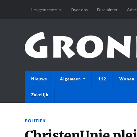
Kies gemeente
Over ons
Disclaimer
Adve
Nieuws
Algemeen
112
Wonen
Zakelijk
POLITIEK
ChristenUnie plei