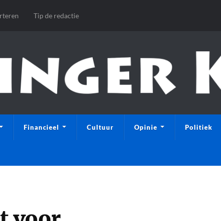
rteren
Tip de redactie
Financieel
Cultuur
Opinie
Politiek
t voor