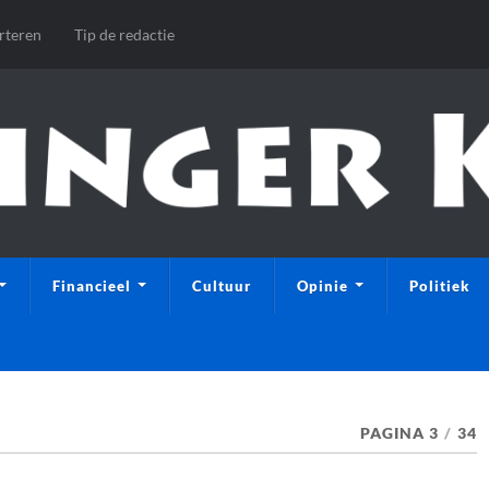
rteren
Tip de redactie
Financieel
Cultuur
Opinie
Politiek
PAGINA 3
/
34