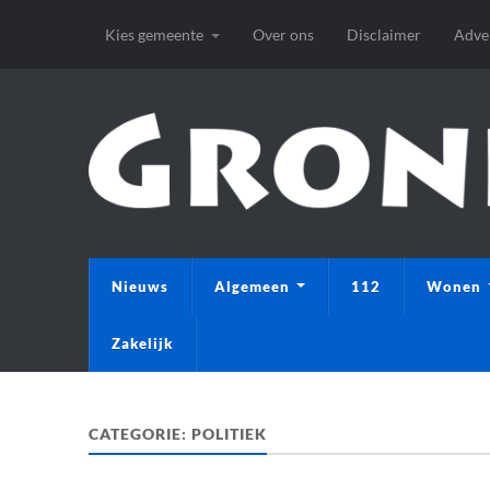
Kies gemeente
Over ons
Disclaimer
Adve
Nieuws
Algemeen
112
Wonen
Zakelijk
CATEGORIE:
POLITIEK