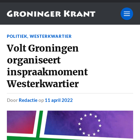
POLITIEK
,
WESTERKWARTIER
Volt Groningen
organiseert
inspraakmoment
Westerkwartier
door
Redactie
op
11 april 2022