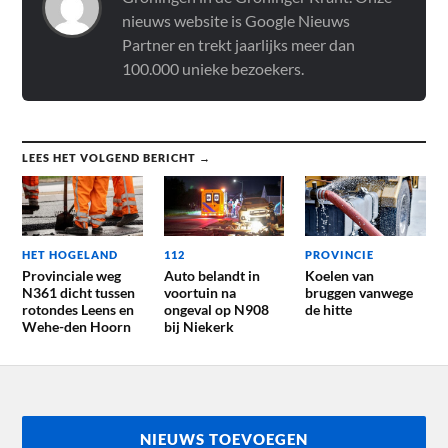
nieuws website is Google Nieuws
Partner en trekt jaarlijks meer dan
100.000 unieke bezoekers.
LEES HET VOLGEND BERICHT →
HET HOGELAND
112
PROVINCIE
Provinciale weg
Auto belandt in
Koelen van
N361 dicht tussen
voortuin na
bruggen vanwege
rotondes Leens en
ongeval op N908
de hitte
Wehe-den Hoorn
bij Niekerk
NIEUWS TOEVOEGEN