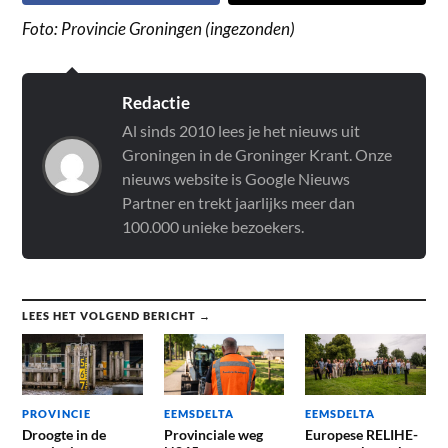
Foto: Provincie Groningen (ingezonden)
Redactie
Al sinds 2010 lees je het nieuws uit
Groningen in de Groninger Krant. Onze
nieuws website is Google Nieuws
Partner en trekt jaarlijks meer dan
100.000 unieke bezoekers.
LEES HET VOLGEND BERICHT →
PROVINCIE
EEMSDELTA
EEMSDELTA
Droogte in de
Provinciale weg
Europese RELIHE-