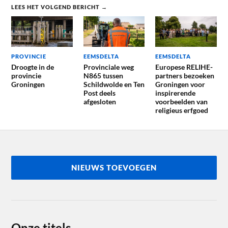
LEES HET VOLGEND BERICHT →
PROVINCIE
EEMSDELTA
EEMSDELTA
Droogte in de
Provinciale weg
Europese RELIHE-
provincie
N865 tussen
partners bezoeken
Groningen
Schildwolde en Ten
Groningen voor
Post deels
inspirerende
afgesloten
voorbeelden van
religieus erfgoed
NIEUWS TOEVOEGEN
Onze titels