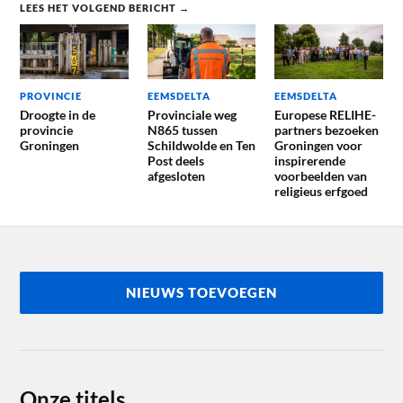
LEES HET VOLGEND BERICHT →
PROVINCIE
EEMSDELTA
EEMSDELTA
Droogte in de
Provinciale weg
Europese RELIHE-
provincie
N865 tussen
partners bezoeken
Groningen
Schildwolde en Ten
Groningen voor
Post deels
inspirerende
afgesloten
voorbeelden van
religieus erfgoed
NIEUWS TOEVOEGEN
Onze titels