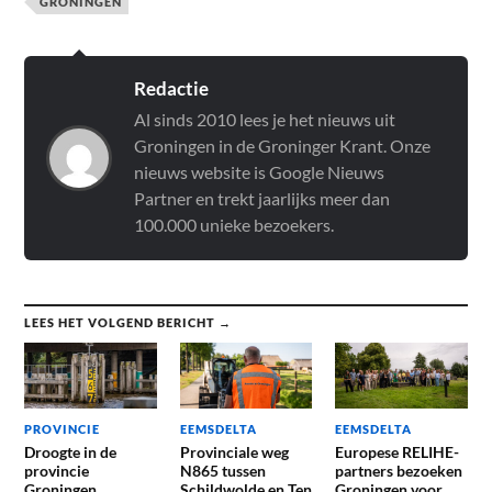
GRONINGEN
Redactie
Al sinds 2010 lees je het nieuws uit
Groningen in de Groninger Krant. Onze
nieuws website is Google Nieuws
Partner en trekt jaarlijks meer dan
100.000 unieke bezoekers.
LEES HET VOLGEND BERICHT →
PROVINCIE
EEMSDELTA
EEMSDELTA
Droogte in de
Provinciale weg
Europese RELIHE-
provincie
N865 tussen
partners bezoeken
Groningen
Schildwolde en Ten
Groningen voor