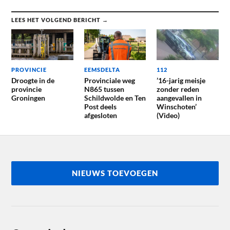
LEES HET VOLGEND BERICHT →
PROVINCIE
EEMSDELTA
112
Droogte in de
Provinciale weg
’16-jarig meisje
provincie
N865 tussen
zonder reden
Groningen
Schildwolde en Ten
aangevallen in
Post deels
Winschoten’
afgesloten
(Video)
NIEUWS TOEVOEGEN