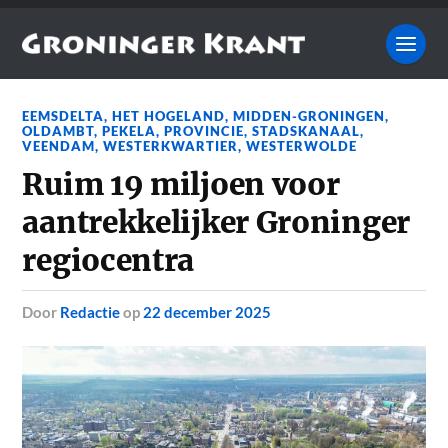
EEMSDELTA
,
HET HOGELAND
,
MIDDEN-GRONINGEN
,
OLDAMBT
,
PEKELA
,
PROVINCIE
,
STADSKANAAL
,
VEENDAM
,
WESTERKWARTIER
,
WESTERWOLDE
Ruim 19 miljoen voor
aantrekkelijker Groninger
regiocentra
door
Redactie
op
22 december 2025