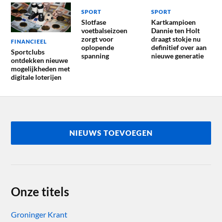
SPORT
SPORT
Slotfase
Kartkampioen
voetbalseizoen
Dannie ten Holt
zorgt voor
draagt stokje nu
FINANCIEEL
oplopende
definitief over aan
Sportclubs
spanning
nieuwe generatie
ontdekken nieuwe
mogelijkheden met
digitale loterijen
NIEUWS TOEVOEGEN
Onze titels
Groninger Krant