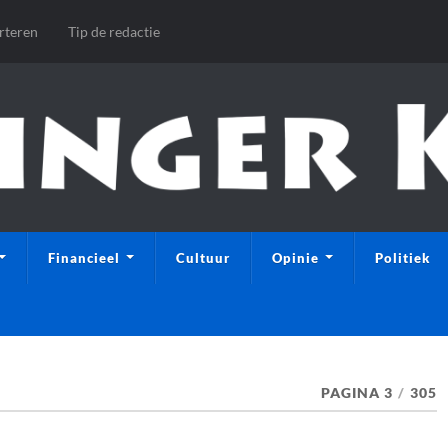
rteren
Tip de redactie
Financieel
Cultuur
Opinie
Politiek
PAGINA 3
/
305