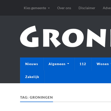
Kies gemeente
Over ons
Disclaimer
Adve
Nieuws
Algemeen
112
Wonen
Zakelijk
TAG:
GRONINGEN