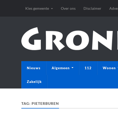
Kies gemeente
Over ons
Disclaimer
Adve
Nieuws
Algemeen
112
Wonen
Zakelijk
TAG:
PIETERBUREN