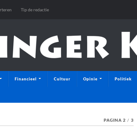
rteren
Tip de redactie
Financieel
Cultuur
Opinie
Politiek
PAGINA 2
/
3