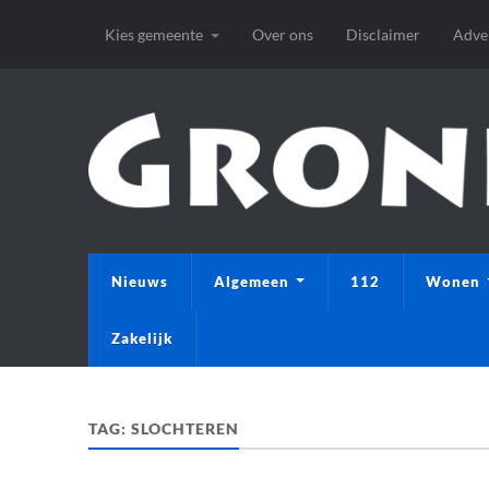
Kies gemeente
Over ons
Disclaimer
Adve
Nieuws
Algemeen
112
Wonen
Zakelijk
TAG:
SLOCHTEREN