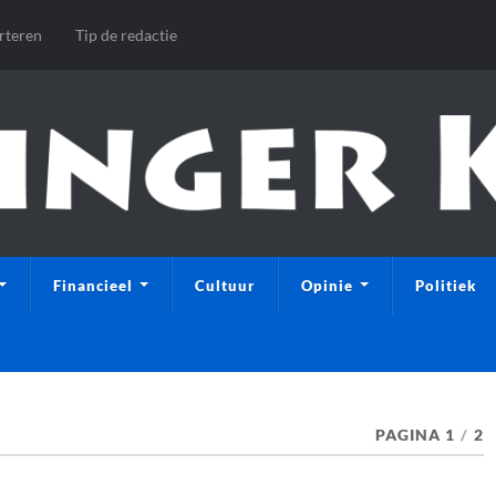
rteren
Tip de redactie
Financieel
Cultuur
Opinie
Politiek
PAGINA 1
/
2