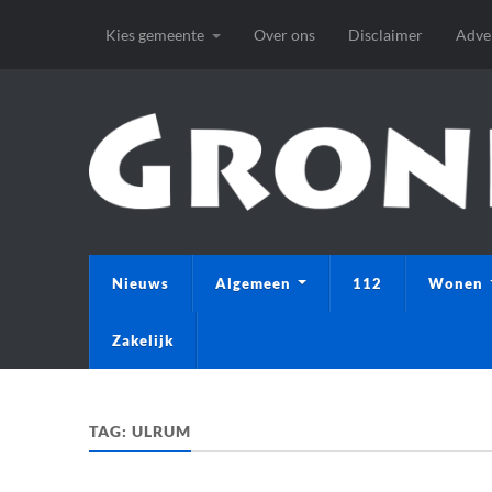
Kies gemeente
Over ons
Disclaimer
Adve
Nieuws
Algemeen
112
Wonen
Zakelijk
TAG:
ULRUM