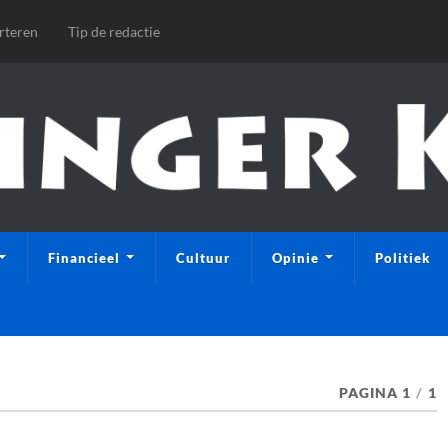
rteren
Tip de redactie
Financieel
Cultuur
Opinie
Politiek
PAGINA 1
/
1