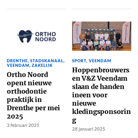
DRENTHE
,
STADSKANAAL
,
SPORT
,
VEENDAM
VEENDAM
,
ZAKELIJK
Hoppenbrouwers
Ortho Noord
en V&Z Veendam
opent nieuwe
slaan de handen
orthodontie
ineen voor
praktijk in
nieuwe
Drenthe per mei
kledingsponsorin
2025
g
3 februari 2025
28 januari 2025