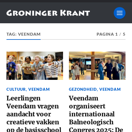
TAG:
VEENDAM
PAGINA 1
/
5
CULTUUR
,
VEENDAM
GEZONDHEID
,
VEENDAM
Leerlingen
Veendam
Veendam vragen
organiseert
aandacht voor
internationaal
creatieve vakken
Balneologisch
op de basisschool
Congres 2025: De