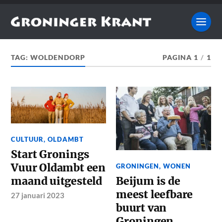
TAG:
WOLDENDORP
PAGINA 1
/
1
CULTUUR
,
OLDAMBT
Start Gronings
Vuur Oldambt een
GRONINGEN
,
WONEN
maand uitgesteld
Beijum is de
meest leefbare
27 januari 2023
buurt van
Groningen