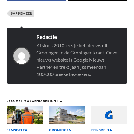
SAPPEMEER
Redactie
Al sinds 2010 lees je het nieuws uit
Groningen in de Groninger Krant. Onze
nieuws website is Google Nieuws
Partner en trekt jaarlijks meer dan
100.000 unieke bezoekers.
LEES HET VOLGEND BERICHT →
EEMSDELTA
GRONINGEN
EEMSDELTA