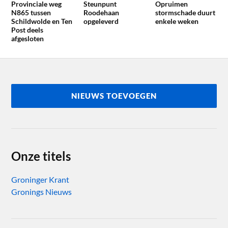
Provinciale weg
Steunpunt
Opruimen
N865 tussen
Roodehaan
stormschade duurt
Schildwolde en Ten
opgeleverd
enkele weken
Post deels
afgesloten
NIEUWS TOEVOEGEN
Onze titels
Groninger Krant
Gronings Nieuws