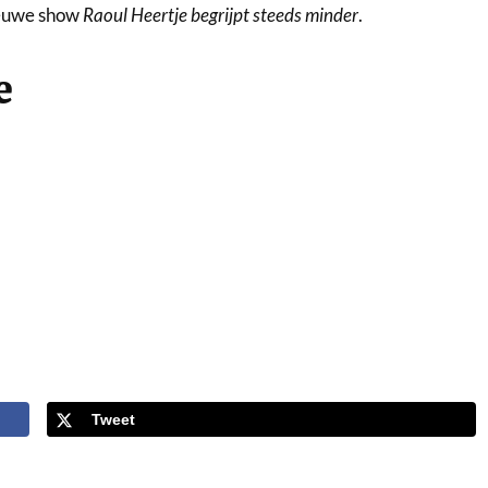
nieuwe show
Raoul Heertje begrijpt steeds minder
.
e
Tweet