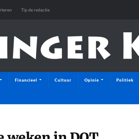
rteren
Tip de redactie
Financieel
Cultuur
Opinie
Politiek
ie weken in DOT