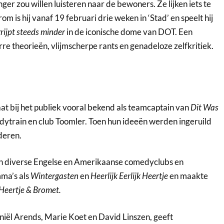
nger zou willen luisteren naar de bewoners. Ze lijken iets te
 is hij vanaf 19 februari drie weken in ‘Stad’ en speelt hij
rijpt steeds minder
in de iconische dome van DOT. Een
re theorieën, vlijmscherpe rants en genadeloze zelfkritiek.
at bij het publiek vooral bekend als teamcaptain van
Dit Was
dytrain en club Toomler. Toen hun ideeën werden ingeruild
deren.
 in diverse Engelse en Amerikaanse comedyclubs en
ma’s als
Wintergasten
en
Heerlijk Eerlijk Heertje
en maakte
 Heertje & Bromet.
niël Arends, Marie Koet en David Linszen, geeft