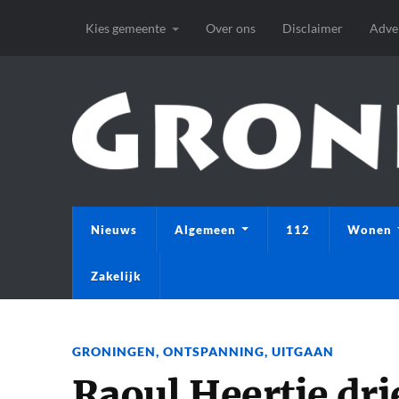
Kies gemeente
Over ons
Disclaimer
Adve
Nieuws
Algemeen
112
Wonen
Zakelijk
GRONINGEN
,
ONTSPANNING
,
UITGAAN
Raoul Heertje dr