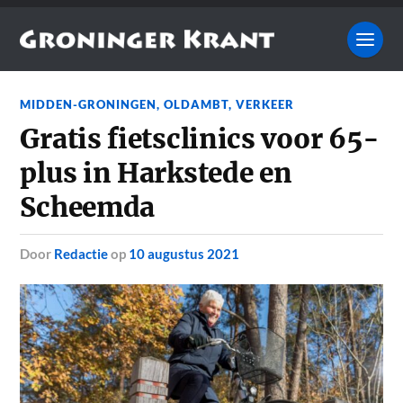
MIDDEN-GRONINGEN
,
OLDAMBT
,
VERKEER
Gratis fietsclinics voor 65-
plus in Harkstede en
Scheemda
door
Redactie
op
10 augustus 2021