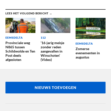
LEES HET VOLGEND BERICHT →
EEMSDELTA
112
Provinciale weg
’16-jarig meisje
EEMSDELTA
N865 tussen
zonder reden
Zomerse
Schildwolde en Ten
aangevallen in
evenementen in
Post deels
Winschoten’
augustus
afgesloten
(Video)
NIEUWS TOEVOEGEN