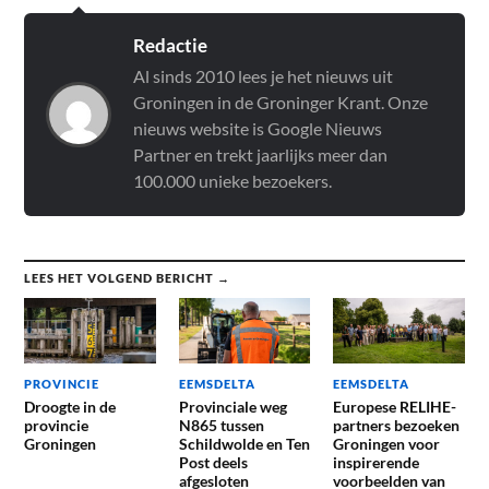
Redactie
Al sinds 2010 lees je het nieuws uit
Groningen in de Groninger Krant. Onze
nieuws website is Google Nieuws
Partner en trekt jaarlijks meer dan
100.000 unieke bezoekers.
LEES HET VOLGEND BERICHT →
PROVINCIE
EEMSDELTA
EEMSDELTA
Droogte in de
Provinciale weg
Europese RELIHE-
provincie
N865 tussen
partners bezoeken
Groningen
Schildwolde en Ten
Groningen voor
Post deels
inspirerende
afgesloten
voorbeelden van