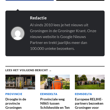
Redactie
Al sinds 2010 lees je het nieuws uit
Groningen in de Groninger Krant. Onze
nieuws website is Google Nieuws
Partner en trekt jaarlijks meer dan
100.000 unieke bezoekers.
LEES HET VOLGEND BERICHT →
PROVINCIE
EEMSDELTA
EEMSDELTA
Droogte in de
Provinciale weg
Europese RELIHE-
provincie
N865 tussen
partners bezoeken
Groningen
Schildwolde en Ten
Groningen voor