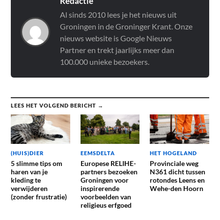
Redactie
Al sinds 2010 lees je het nieuws uit
Groningen in de Groninger Krant. Onze
nieuws website is Google Nieuws
Partner en trekt jaarlijks meer dan
100.000 unieke bezoekers.
LEES HET VOLGEND BERICHT →
(HUIS)DIER
EEMSDELTA
HET HOGELAND
5 slimme tips om
Europese RELIHE-
Provinciale weg
haren van je
partners bezoeken
N361 dicht tussen
kleding te
Groningen voor
rotondes Leens en
verwijderen
inspirerende
Wehe-den Hoorn
(zonder frustratie)
voorbeelden van
religieus erfgoed