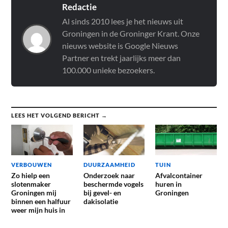
Redactie
Al sinds 2010 lees je het nieuws uit
Groningen in de Groninger Krant. Onze
nieuws website is Google Nieuws
Partner en trekt jaarlijks meer dan
100.000 unieke bezoekers.
LEES HET VOLGEND BERICHT →
VERBOUWEN
DUURZAAMHEID
TUIN
Zo hielp een
Onderzoek naar
Afvalcontainer
slotenmaker
beschermde vogels
huren in
Groningen mij
bij gevel- en
Groningen
binnen een halfuur
dakisolatie
weer mijn huis in