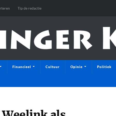
rteren
Tip de redactie
Financieel
Cultuur
Opinie
Politiek
 Weelink als