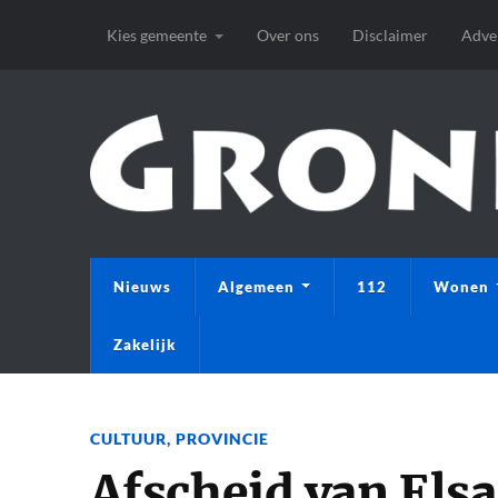
Kies gemeente
Over ons
Disclaimer
Adve
Nieuws
Algemeen
112
Wonen
Zakelijk
CULTUUR
,
PROVINCIE
Afscheid van Elsa