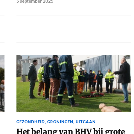
5 september 2025
GEZONDHEID
,
GRONINGEN
,
UITGAAN
Het belang van BHV bij grote