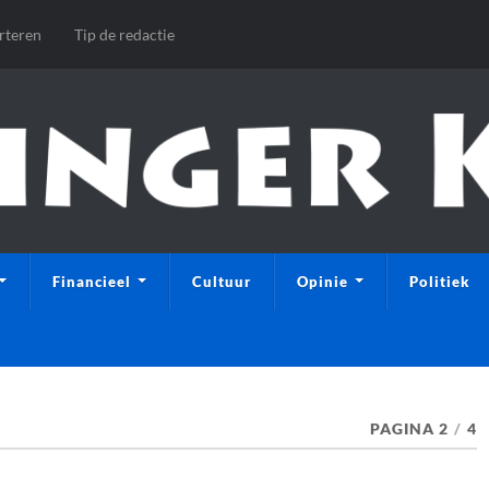
rteren
Tip de redactie
Financieel
Cultuur
Opinie
Politiek
PAGINA 2
/
4