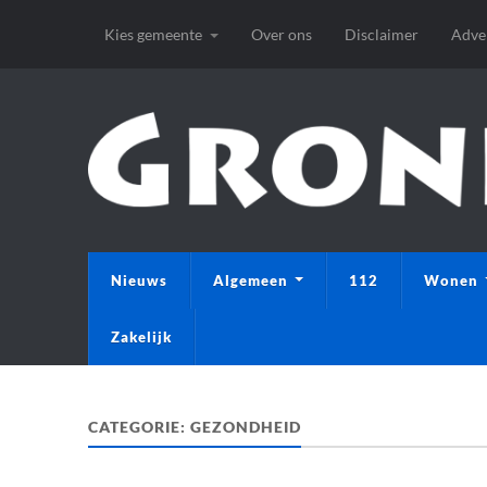
Kies gemeente
Over ons
Disclaimer
Adve
Nieuws
Algemeen
112
Wonen
Zakelijk
CATEGORIE:
GEZONDHEID