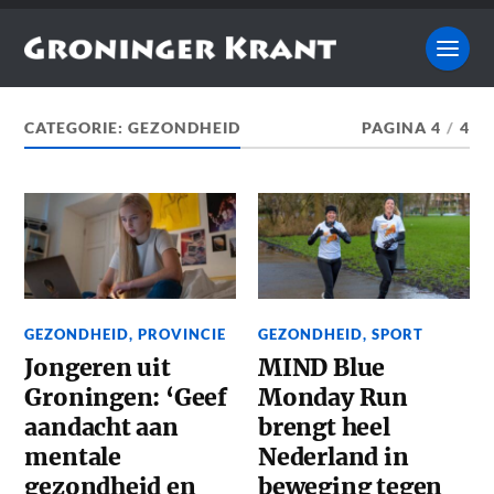
CATEGORIE:
GEZONDHEID
PAGINA 4
/
4
GEZONDHEID
,
PROVINCIE
GEZONDHEID
,
SPORT
Jongeren uit
MIND Blue
Groningen: ‘Geef
Monday Run
aandacht aan
brengt heel
mentale
Nederland in
gezondheid en
beweging tegen