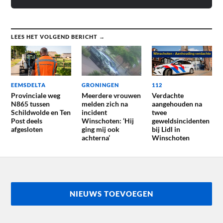
LEES HET VOLGEND BERICHT →
EEMSDELTA
GRONINGEN
112
Provinciale weg
Meerdere vrouwen
Verdachte
N865 tussen
melden zich na
aangehouden na
Schildwolde en Ten
incident
twee
Post deels
Winschoten: ‘Hij
geweldsincidenten
afgesloten
ging mij ook
bij Lidl in
achterna’
Winschoten
NIEUWS TOEVOEGEN