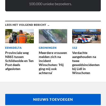
100.000 unieke bezoekers.
LEES HET VOLGEND BERICHT →
EEMSDELTA
GRONINGEN
112
Provinciale weg
Meerdere vrouwen
Verdachte
N865 tussen
melden zich na
aangehouden na
Schildwolde en Ten
incident
twee
Post deels
Winschoten: ‘Hij
geweldsincidenten
afgesloten
ging mij ook
bij Lidl in
achterna’
Winschoten
NIEUWS TOEVOEGEN