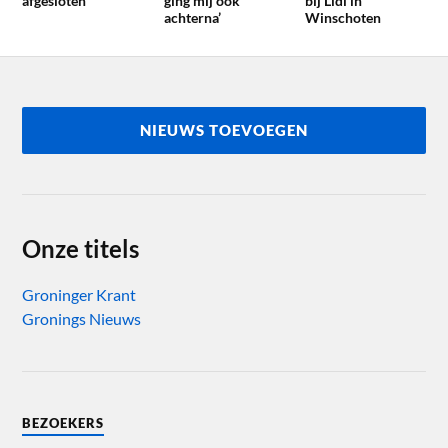
afgesloten
ging mij ook
bij Lidl in
achterna’
Winschoten
NIEUWS TOEVOEGEN
Onze titels
Groninger Krant
Gronings Nieuws
BEZOEKERS