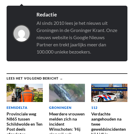
Redactie
Al sinds 2010 lees je het nieuws uit
Groningen in de Groninger Krant. Onze
nieuws website is Google Nieuws
Partner en trekt jaarlijks meer dan
100.000 unieke bezoekers.
LEES HET VOLGEND BERICHT →
EEMSDELTA
GRONINGEN
112
Provinciale weg
Meerdere vrouwen
Verdachte
N865 tussen
melden zich na
aangehouden na
Schildwolde en Ten
incident
twee
Post deels
Winschoten: ‘Hij
geweldsincidenten