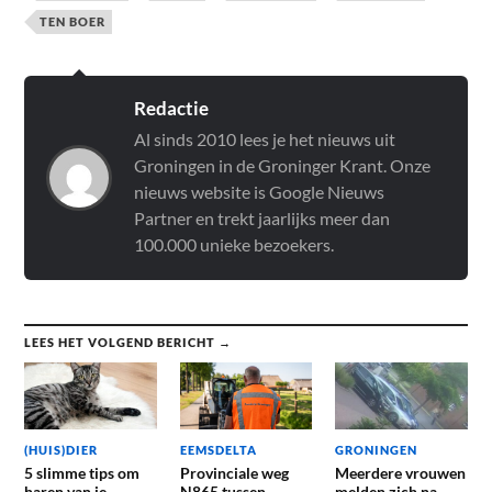
TEN BOER
Redactie
Al sinds 2010 lees je het nieuws uit
Groningen in de Groninger Krant. Onze
nieuws website is Google Nieuws
Partner en trekt jaarlijks meer dan
100.000 unieke bezoekers.
LEES HET VOLGEND BERICHT →
(HUIS)DIER
EEMSDELTA
GRONINGEN
5 slimme tips om
Provinciale weg
Meerdere vrouwen
haren van je
N865 tussen
melden zich na