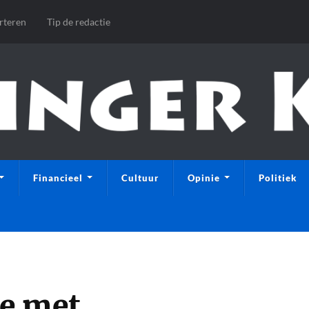
rteren
Tip de redactie
Financieel
Cultuur
Opinie
Politiek
ee met