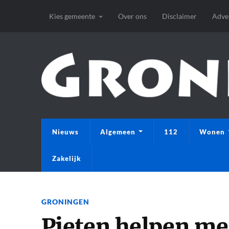
Kies gemeente
Over ons
Disclaimer
Adve
Nieuws
Algemeen
112
Wonen
Zakelijk
GRONINGEN
Pieten helpen m