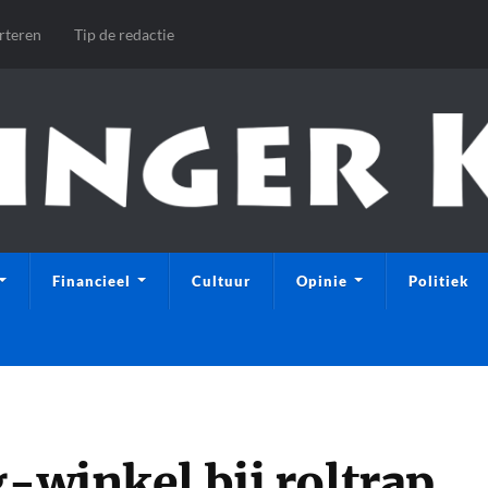
rteren
Tip de redactie
Financieel
Cultuur
Opinie
Politiek
g-winkel bij roltrap