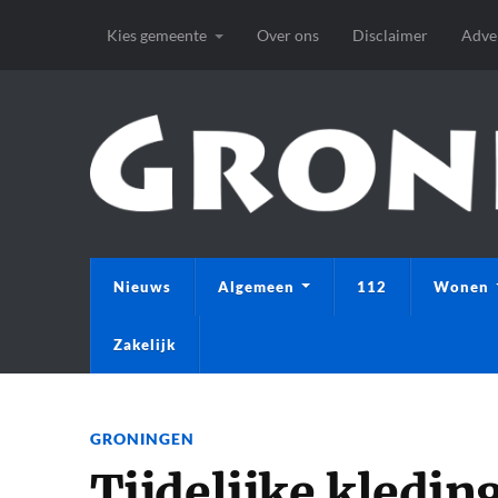
Kies gemeente
Over ons
Disclaimer
Adve
Nieuws
Algemeen
112
Wonen
Zakelijk
GRONINGEN
Tijdelijke kledin