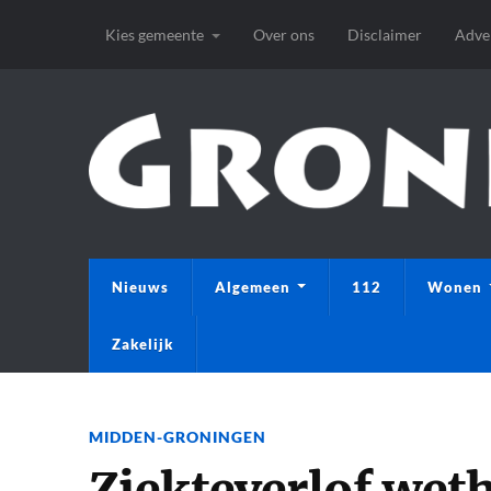
Kies gemeente
Over ons
Disclaimer
Adve
Nieuws
Algemeen
112
Wonen
Zakelijk
MIDDEN-GRONINGEN
Ziekteverlof wet