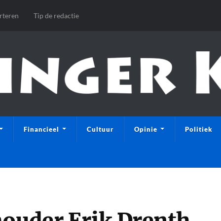
rteren
Tip de redactie
Financieel
Cultuur
Opinie
Politiek
houder Erik Drenth